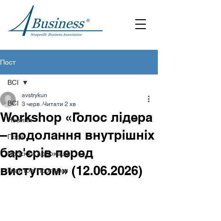
Пост
ВСІ
avstrykun
ВСІ
3 черв.
Читати 2 хв
Workshop «Голос лідера
Новини
– подолання внутрішніх
Події
бар'єрів перед
Проєкти адвокації
виступом» (12.06.2026)
Грантові програми