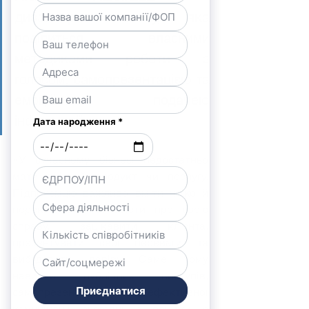
дизайнерка голосу, яка 
поділиться власними 
методиками роботи з 
голосом, самопрезентацією та 
емоційною подачею 
інформації.
«У сучасному бізнесі недостатньо 
мати якісний продукт чи послугу. 
Підприємцю важливо вміти чітко й 
переконливо розповісти про свою 
справу, зацікавити клієнта, 
презентувати свої переваги та 
вибудувати довіру. Саме тому 
навички публічних виступів, 
самопрезентації та ефективної 
комунікації сьогодні є одними з 