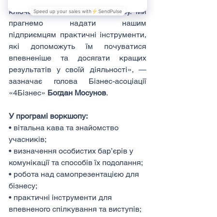
ключових для розвитку бізнесу. Ми 
прагнемо надати нашим 
підприємцям практичні інструменти, 
які допоможуть їм почуватися 
впевненіше та досягати кращих 
результатів у своїй діяльності», — 
зазначає голова Бізнес-асоціації 
«4Бізнес» 
Богдан Мосунов
.
У програмі воркшопу:
• вітальна кава та знайомство 
учасників;
• визначення особистих бар’єрів у 
комунікації та способів їх подолання;
• робота над самопрезентацією для 
бізнесу;
• практичні інструменти для 
впевненого спілкування та виступів;