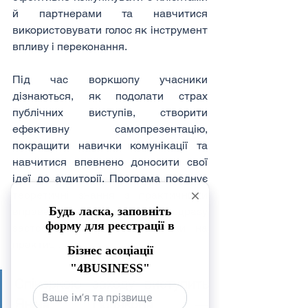
й партнерами та навчитися 
використовувати голос як інструмент 
впливу і переконання.
Під час воркшопу учасники 
дізнаються, як подолати страх 
публічних виступів, створити 
ефективну самопрезентацію, 
покращити навички комунікації та 
навчитися впевнено доносити свої 
ідеї до аудиторії. Програма поєднує 
теоретичні знання з практичними 
вправами, що дозволять одразу 
застосувати отримані навички на 
практиці.
Спікеркою заходу виступить 
Яніна Полякова
 — 