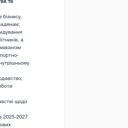
ва та 
бізнесу, 
мадянам;
сидування 
ітників, а 
механізм 
спортно-
нутрішньому 
нодавство;
оботи 
австві щодо 
в 2025-2027 
ових 