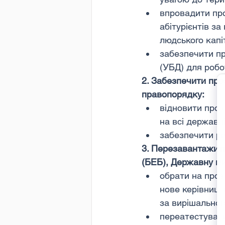
впровадити про
абітурієнтів з
людського капі
забезпечити п
(УБД) для робо
2. Забезпечити про
правопорядку:
відновити проз
на всі державн
забезпечити ри
3. Перезавантажит
(БЕБ), Державну ми
обрати на проз
нове керівницт
за вирішальног
переатестувати 