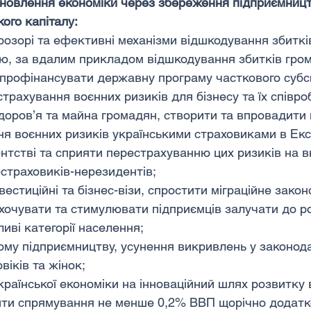
новлення економіки через збереження підприємницт
ого капіталу:
озорі та ефективні механізми відшкодування збитків 
ю, за вдалим прикладом відшкодування збитків гро
 профінансувати державну програму часткового суб
трахування воєнних ризиків для бізнесу та їх співроб
доров’я та майна громадян, створити та впровадити 
я воєнних ризиків українськими страховиками в Ек
нтстві та сприяти перестрахуванню цих ризиків на в
естраховиків-нерезидентів;
естиційні та бізнес-візи, спростити міграційне зако
хочувати та стимулювати підприємців залучати до р
иві категорії населення;
ому підприємництву, усунення викривлень у законод
віків та жінок;
країнської економіки на інноваційний шлях розвитку 
ити спрямування не менше 0,2% ВВП щорічно додатк