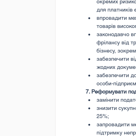
окремих ризико
для платників 
впровадити ме
товарів високог
законодавчо вп
фрілансу від т
бізнесу, зокрем
забезпечити ві
жодних докумен
забезпечити до
особи-підприєм
7. Реформувати по
замінити подат
знизити сукупн
25%;
запровадити ме
підтримку непр