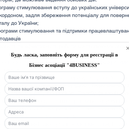
граму стимулювання вступу до українських універси
а кордоном, задля збереження потенціалу для поверн
талу до України;
рограми стимулювання та підтримки працевлаштуван
тодавців
зорість та ефективність роботи контролюючих органів
орі конкурси та громадський контроль за відкритими
і посади;
зикоорієнтований підхід до перевірок суб’єктів гос
и Державну податкову службу (ДПС), Бюро економічн
тну службу (ДМС), Нацполіцію, Службу фінмонітори
орих конкурсах із достатнім строком на висунення к
во БЕБ, ДМС, ДПС, Нацполіцію, Службу фінмоніторинг
о голосу міжнародних експертів;
всіх працівників цих органів комісіями за вирішально