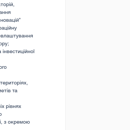
торій, 
ання 
новацій”
аційну 
евлаштування 
ору;
інвестиційної 
ого 
територіях, 
етів та 
х рівнях 
о 
і, з окремою 