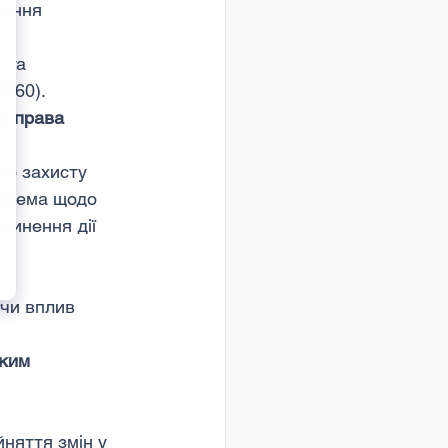
ження 
 та 
360).
о права
го захисту 
окрема щодо 
пинення дії 
чи вплив 
ким 
няття змін у 