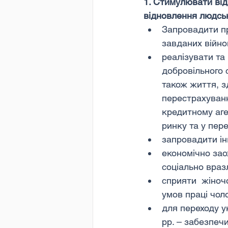
1. Стимулювати від
відновлення людськ
Запровадити пр
завданих війно
реалізувати та
добровільного с
також життя, з
перестрахуванн
кредитному аге
ринку та у пер
запровадити інв
економічно зао
соціально вразл
сприяти  жіноч
умов праці чоло
для переходу у
рр. – забезпеч