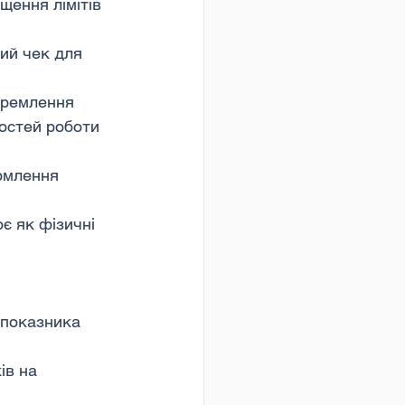
щення лімітів 
ий чек для 
кремлення 
остей роботи 
рмлення 
є як фізичні 
 показника 
ів на 