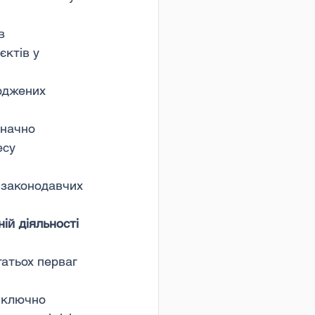
в 
ктів у 
рджених 
значно 
есу 
 законодавчих 
ій діяльності 
атьох перваг 
иключно 