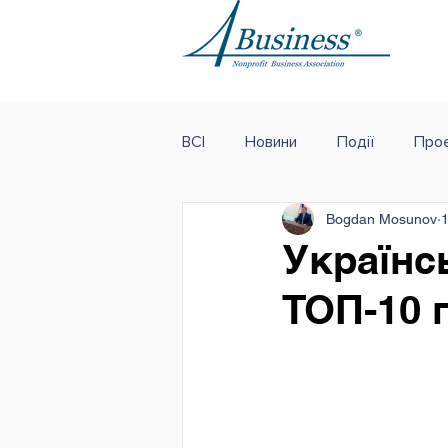
ВСІ
Новини
Події
Проє
Bogdan Mosunov
1
Українс
ТОП-10 п