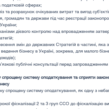
а податковій сферах;
із та розрахунок очікуваних витрат та вигод суб’єкті
, громадян та держави під час реєстрації законопроє
 України;
ханізми дієвого контролю над впровадженням затве
тегій;
есення змін до державних Стратегій в частині, яка 
ведення бізнесу в Україні, зокрема, для малого бізн
оходів);
’язкові публічні консультації перед запровадженням
у спрощену систему оподаткування та сприяти законн
знесу
ну спрощену систему оподаткування, як одну з небаг
рокої фіскалізації 2 та 3 груп ССО до фіскалізацію в