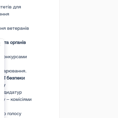
тетів для 
ення 
ня ветеранів 
 та органів 
 конкурсами 
подарювання.
ої безпеки 
нгу
андидатур 
у – комісіями 
го голосу 