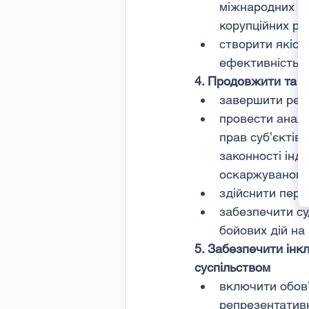
міжнародних ек
корупційних ри
створити якісн
ефективність 
4. Продовжити та 
завершити реф
провести аналі
прав суб’єктів
законності інд
оскаржуваного 
здійснити пере
забезпечити су
бойових дій на
5. Забезпечити інк
суспільством
включити обов’
репрезентативн