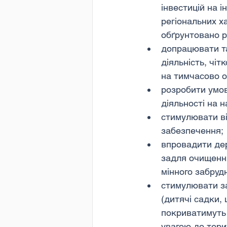
інвестицій на 
регіональних х
обґрунтовано р
допрацювати та
діяльність, чі
на тимчасово о
розробити умов
діяльності на 
стимулювати ві
забезпечення;
впровадити дер
задля очищення
мінного забруд
стимулювати за
(дитячі садки, 
покриватимуть 
увагою до тери