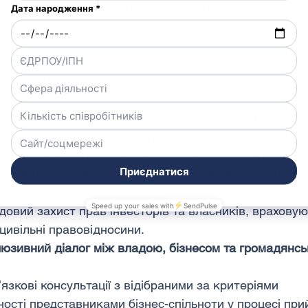
спертів, встановити гідну оплату праці з метою зни
зиків;
і показників ефективності, щоб моніторити діяльність
роботи БЕБ, ДПС, ДМС, Нацполу (ПЗУ №12359 та №12
завершити судову реформу, забезпечити верховенств
орму системи адміністративного судочинства;
з та виправлення законодавства щодо надання рівно
 господарювання у адміністративному судочинстві, з
ивідуальних актів державних органів та можливості зу
індивідуального акта до розгляду справи по суті;
хід на цифрове судочинство;
довий захист прав інвесторів та власників, враховую
 цивільні правовідносини.
люзивний діалог між владою, бізнесом та громадянсь
язкові консультації з відібраними за критеріями 
ості представниками бізнес-спільноти у процесі прий