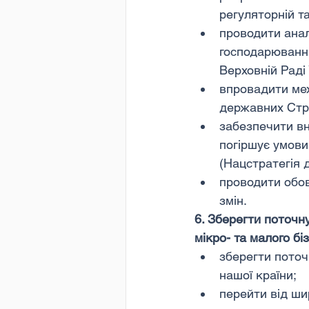
регуляторній т
проводити анал
господарювання
Верховній Раді
впровадити ме
державних Стра
забезпечити вн
погіршує умови 
(Нацстратегія д
проводити обов
змін.
6. Зберегти поточн
мікро- та малого бі
зберегти поточ
нашої країни;
перейти від ши