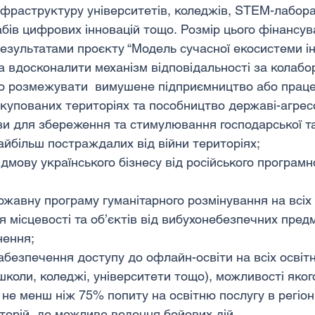
інфраструктуру університетів, коледжів, STEM-лабора
абів цифрових інновацій тощо. Розмір цього фінансув
езультатами проєкту “Модель сучасної екосистеми ін
 вдосконалити механізм відповідальності за колабор
тко розмежувати  вимушене підприємництво або прац
купованих територіях та пособництво державі-агрес
и для збереження та стимулювання господарської та 
найбільш постраждалих від війни територіях;
дмову українського бізнесу від російського програмн
жавну програму гуманітарного розмінування на всіх 
 місцевості та об’єктів від вибухонебезпечних предм
нення;
безпечення доступу до офлайн-освіти на всіх освітні
школи, коледжі, університети тощо), можливості яког
не менш ніж 75% попиту на освітню послугу в регіон
торій, де можливе ведення бойових дій.