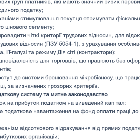
вих груп платників, які мають значний ризик переви
єдиного податку;
ханізми стимулювання покупця отримувати фіскальн
о цінового сегменту;
ровадити чіткі критерії трудових відносин, для відо
рудових відносин (ПЗУ 5054-1), з урахування особлив
а, ІТ-галузі та режиму Дія сіті (контрактори);
дповідальність для торговців, що працюють без офо
тів;
ступ до системи бронювання мікробізнесу, що працю
ці, за визначених прозорих критеріїв.
даткову систему та митне законодавство
ок на прибуток податком на виведений капітал;
е податкове навантаження на фонд оплати праці до
ханізм відсоткового відрахування від прямих податк
ибуткових організацій;