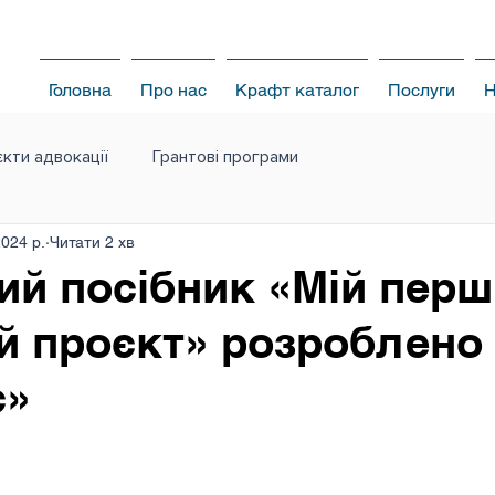
Головна
Про нас
Крафт каталог
Послуги
Н
кти адвокації
Грантові програми
2024 р.
Читати 2 хв
ий посібник «Мій пер
й проєкт» розроблено
с»