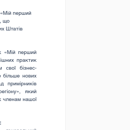
 «Мій перший 
, що 
их Штатів 
к «Мій перший 
ішних практик 
 свої бізнес-
 більше нових 
 примірників 
гіону», який 
 членам нашої 
: