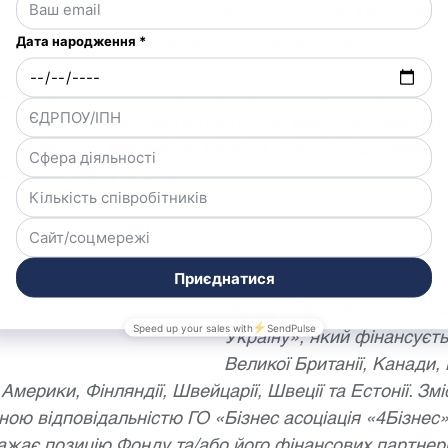
фінансування! Це доводи
ки можуть перетворитися на нові можливості».
тнерство за сильну Україну» за підтримку українсь
 отримали не просто гранти, це реальна інвестиція
 регіону та економіки України. Сильні підприємці т
мади – сильну країну!
Цей проєкт відбувається з
Фонду «Партнерство за си
Україну», який фінансуєт
Великої Британії, Канади, 
мерики, Фінляндії, Швейцарії, Швеції та Естонії. Зміс
ною відповідальністю ГО «Бізнес асоціація «4Бізнес» 
ажає позицію Фонду та/або його фінансових партнері