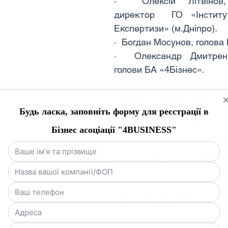
·  Олексій Літвінов, 
директор  ГО «Інститут
Експертизи» (м.Дніпро).
·  Богдан Мосунов, голова
·  Олександр Дмитренк
голови БА «4Бізнес».
Олексій Літвінов
 зазначи
навчального курсу з
грантових заявок,
організовано в рамках пр
матеріалів посібника, в
підготовлених заявок –
підтримку, це більше 
тренінгів, на якому було
дав наступний резул
підготовлених проєктів 