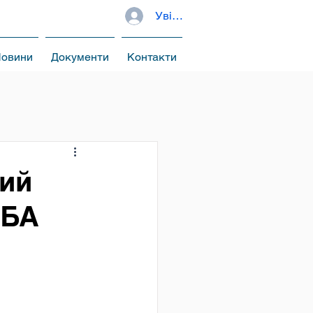
Увійти
овини
Документи
Контакти
ший
 БА