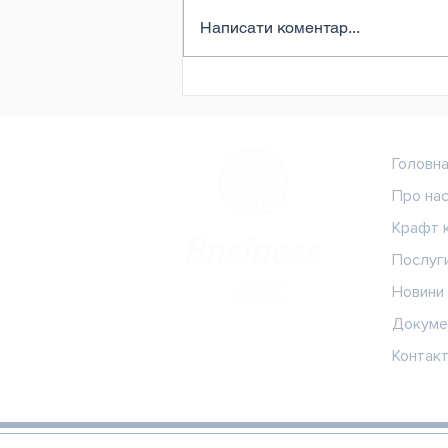
Написати коментар...
Конкурс для мешканців
Попівської громади!
Головн
Про на
Крафт 
Послуг
Новини
Докуме
Контак