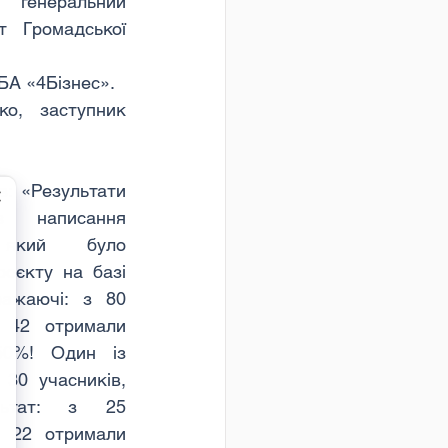
генеральний 
 Громадської 
 БА «4Бізнес».
о, заступник 
в: «Результати 
 написання 
 який було 
оєкту на базі 
ражаючі: з 80 
 42 отримали 
50%! Один із 
 30 учасників, 
ьтат: з 25 
- 22 отримали 