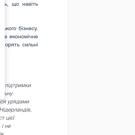
ть, що навіть 
кого бізнесу. 
 в економічне 
ворять сильні 
а підтримки 
льну 
ься урядами 
Нідерландів, 
т цієї 
і не 
в.