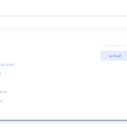
До 30 тисяч доларів на
Нов
розвиток бізнесу: для
розв
підприємців Сумщини
тур
відкрили новий набір на
вир
Підписка на
а
програму BLOOM
с
каталог
и
нти
ти