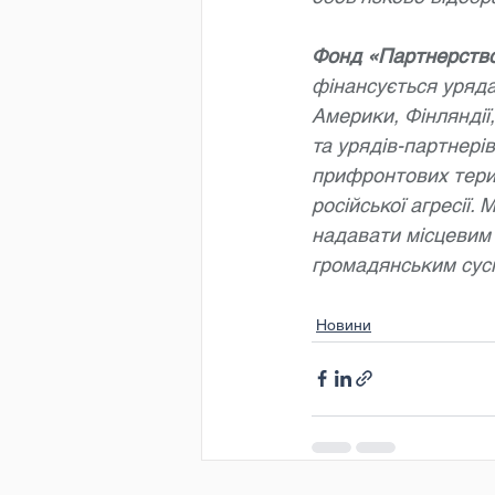
Фонд «Партнерство
фінансується уряда
Америки, Фінляндії,
та урядів-партнерів
прифронтових терит
російської агресії
надавати місцевим 
громадянським сус
Новини