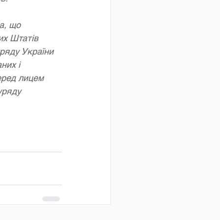
а, що 
их Штатів 
уряду України 
них і 
еред лицем 
уряду 
 