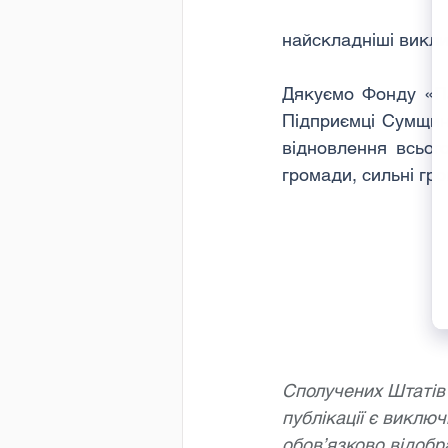
найскладніші викли
Дякуємо Фонду «Пар
Підприємці Сумщини
відновлення всього
громади, сильні гро
Сполучених Штатів А
публікації є виключ
обов’язково відобр