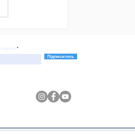
і можливості для
итку бізнесу: стаді-
 успішними
обництвами Сумщини
 новини
Підписатись