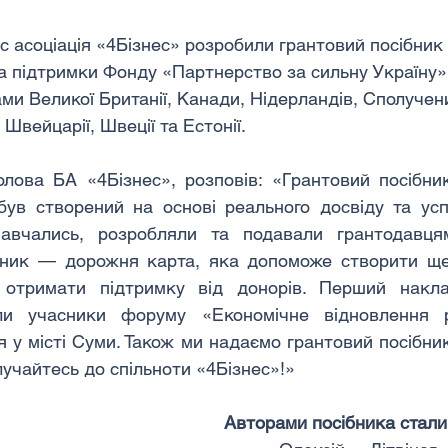
с асоціація «4Бізнес» розробили грантовий посібник
а підтримки Фонду «Партнерство за сильну Україну»
ми Великої Британії, Канади, Нідерландів, Сполучен
 Швейцарії, Швеції та Естонії.
голова БА «4Бізнес», розповів: «Грантовий посібни
був створений на основі реального досвіду та усп
навчались, розробляли та подавали грантодавцям
бник — дорожня карта, яка допоможе створити ще
 отримати підтримку від донорів. Перший наклад
ли учасники форуму «Економічне відновлення ре
 у місті Суми. Також ми надаємо грантовий посібник
олучайтесь до спільноти «4Бізнес»!»
Авторами посібника стали