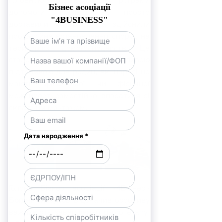
головною особливістю цієї програми 
допомоги: фахівці не просто 
доставили матеріали, а здійснили 
професійне встановлення споруд на 
територіях домогосподарств. Це 
стало критично важливою 
підтримкою для родин, які наразі не 
мають фінансової чи фізичної 
можливості самостійно впоратися зі 
складним монтажем.
Голова Бізнес асоціації «4Бізнес» 
Богдан Мосунов
 відзначив особливу 
важливість завершення цього етапу: 