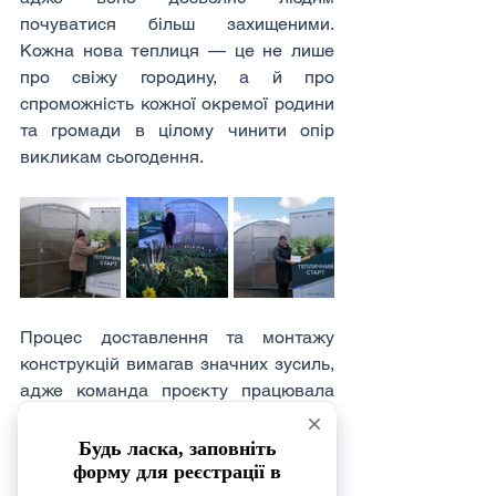
почуватися більш захищеними. 
Кожна нова теплиця — це не лише 
про свіжу городину, а й про 
спроможність кожної окремої родини 
та громади в цілому чинити опір 
викликам сьогодення.
Процес доставлення та монтажу 
конструкцій вимагав значних зусиль, 
адже команда проєкту працювала 
безпосередньо «на місцях», 
забезпечуючи повний цикл технічної 
підтримки. Формат «під ключ» став 