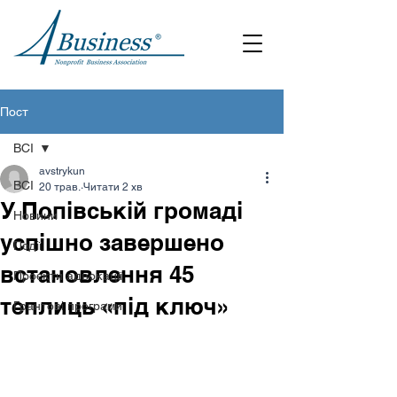
Пост
ВСІ
avstrykun
ВСІ
20 трав.
Читати 2 хв
У Попівській громаді
Новини
успішно завершено
Події
встановлення 45
Проєкти адвокації
теплиць «під ключ»
Грантові програми