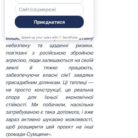
«Для людей, які проживають на 
прифронтових територіях, цей 
проєкт має колосальне значення. Ми 
безмежно вдячні нашому донору за 
глибоке розуміння потреб місцевих 
мешканців. Попри постійну 
небезпеку та щоденні ризики, 
пов'язані з російською збройною 
агресією, люди залишаються на своїй 
землі й тяжко працюють, 
забезпечуючи власні сім'ї завдяки 
присадибним ділянкам. Ці теплиці — 
не просто конструкції, це реальна 
опора для їхньої економічної 
стійкості. Ми побачили, наскільки 
затребуваною є така допомога, і вже 
зараз активно шукаємо можливості, 
щоб розширити цей проєкт на інші 
громади Сумщини»
.