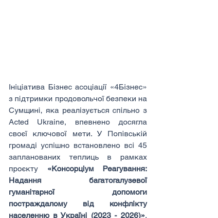
Ініціатива Бізнес асоціації «4Бізнес» 
з підтримки продовольчої безпеки на 
Сумщині, яка реалізується спільно з 
Acted Ukraine, впевнено досягла 
своєї ключової мети. У Попівській 
громаді успішно встановлено всі 45 
запланованих теплиць в рамках 
проєкту 
«Консорціум Реагування: 
Надання багатогалузевої 
гуманітарної допомоги 
постраждалому від конфлікту 
населенню в Україні (2023 - 2026)»
. 