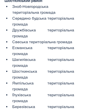
Шосткінський район
Зноб-Новгородська 
територіальна громада
Середино будська територіальна 
громада
Дружбівська територіальна 
громада
Свеська територіальна громада
Есманська територіальна 
громада
Шагилівська територіальна 
громада
Шосткинська територіальна 
громада
Ямпільська територіальна 
громада
Глухівська територіальна 
громада
Березівська територіальна 