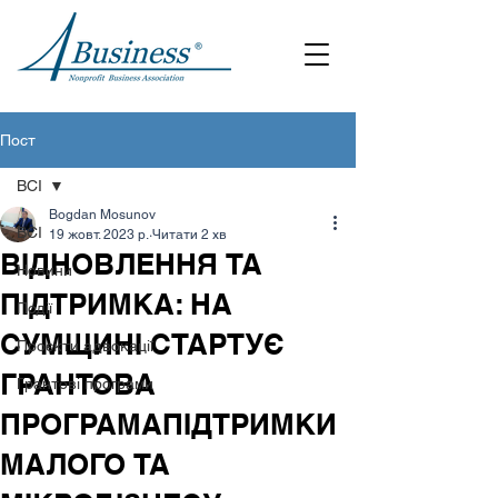
Пост
ВСІ
Bogdan Mosunov
ВСІ
19 жовт. 2023 р.
Читати 2 хв
ВІДНОВЛЕННЯ ТА
Новини
ПІДТРИМКА: НА
Події
СУМЩИНІ СТАРТУЄ
Проєкти адвокації
ГРАНТОВА
Грантові програми
ПРОГРАМАПІДТРИМКИ
МАЛОГО ТА