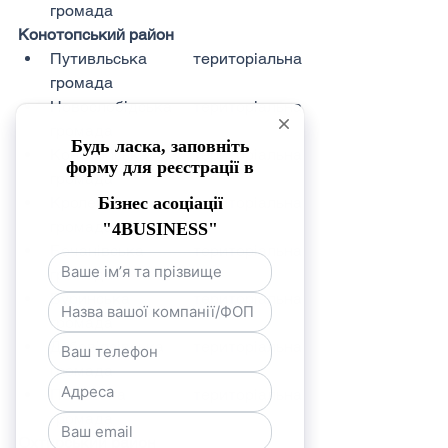
громада
Конотопський район
Путивльська територіальна 
громада
Новослобідська територіальна 
громада
Конотопська територіальна 
громада
Кролевецька територіальна 
громада
Бочанівська територіальна 
громада
Буринська територіальна 
громада
Дубов’язівська територіальна 
громада
Полівська територіальна 
громада
Охтирський район