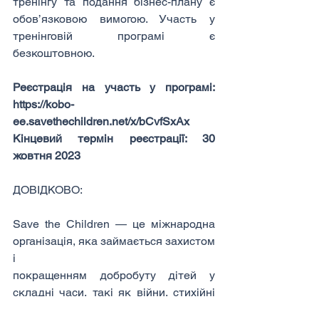
тренінгу та подання бізнес-плану є 
обов’язковою вимогою. Участь у 
тренінговій програмі є 
безкоштовною.
Реєстрація на участь у програмі: 
https://kobo-
ee.savethechildren.net/x/bCvfSxAx
Кінцевий термін реєстрації: 30 
жовтня 2023
ДОВІДКОВО:
Save the Children — це міжнародна 
організація, яка займається захистом 
і
покращенням добробуту дітей у 
складні часи, такі як війни, стихійні 
лиха тощо.