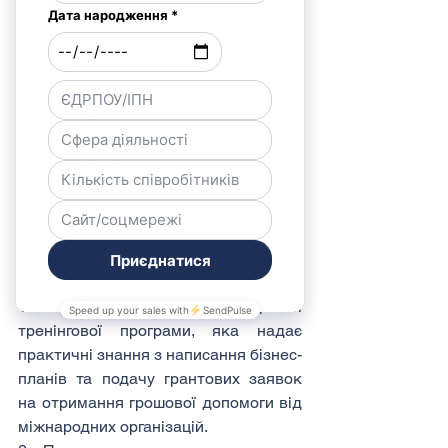
Великописарівська 
територіальна громада
Боромлянська територіальна 
громада
Тростянецька територіальна 
громада
Охтирська територіальна 
громада
Кирилівська територіальна 
громада
Програма надання допомоги 
розподілена на два кроки:
1. Проходження дводенної 
тренінгової програми, яка надає 
практичні знання з написання бізнес-
планів та подачу грантових заявок 
на отримання грошової допомоги від 
міжнародних організацій.