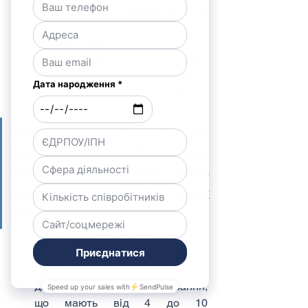
чисельність працівників не 
перевищує 50 осіб на момент 
подання Заявки;
річний дохід від будь-якої 
діяльності не перевищує розмір, 
еквівалентний 10 мільйонам 
ЄВРО.
Заявники можуть отримати 
на безкоштовній основі 
обладнання, вартість якого 
встановлюється у таких 
межах:
для суб’єктів господарювання, 
що мають до 3 співробітників, – 
до 5 000 доларів США;
для суб’єктів господарювання, 
що мають від 4 до 10 