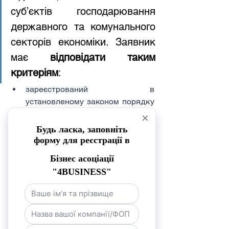
суб’єктів господарювання 
державного та комунального 
секторів економіки. Заявник 
має 
відповідати таким 
критеріям
:
зареєстрований в 
установленому законом порядку 
та провадить свою господарську 
діяльність на території однієї з 
п’яти громад Сумської області, а 
саме: Краснопільської, 
Тростянецької, Охтирської, 
Лебединської або 
Недригайлівської;
кінцевими бенефіціарними 
власниками якого є громадяни 
України;