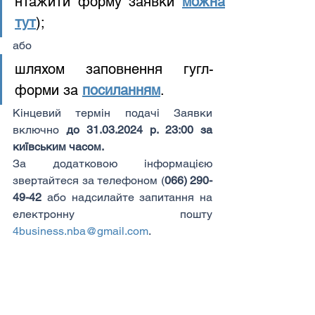
нтажити форму заявки 
можна 
тут
);
або
шляхом заповнення гугл-
форми за
посиланням
.
Кінцевий термін подачі Заявки 
включно 
до 31.03.2024 р. 23:00 за 
київським часом.
За додатковою інформацією 
звертайтеся за телефоном (
066) 290-
49-42
 або надсилайте запитання на 
електронну пошту 
4business.nba@gmail.com
.