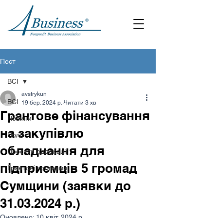
Пост
ВСІ
avstrykun
ВСІ
19 бер. 2024 р.
Читати 3 хв
Грантове фінансування
Новини
на закупівлю
Події
обладнання для
Проєкти адвокації
підприємців 5 громад
Грантові програми
Сумщини (заявки до
31.03.2024 р.)
Оновлено:
10 квіт. 2024 р.