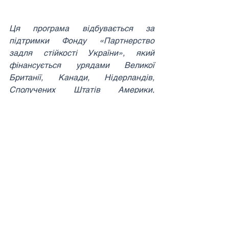
Ця програма відбувається за 
підтримки Фонду «Партнерство 
задля стійкості України», який 
фінансується урядами Великої 
Британії, Канади, Нідерландів, 
Сполучених Штатів Америки, 
Фінляндії, Швейцарії та Швеції.
Зміст цієї публікації є виключною 
відповідальністю ГО «Бізнес 
асоціація «4Бізнес» і не обов’язково 
відображає позицію Фонду та/або 
його фінансових партнерів.
Фонд «Партнерство задля стійкості 
України» (ФПСУ)
 – це донорська 
програма, що фінансується урядами 
Великої Британії, Канади, 
Нідерландів, Сполучених Штатів 