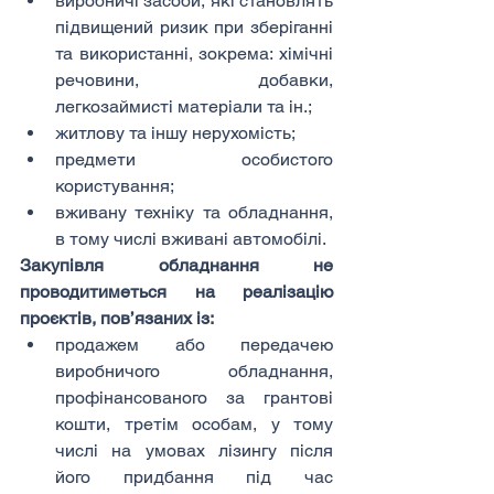
виробничі засоби, які становлять 
підвищений ризик при зберіганні 
та використанні, зокрема: хімічні 
речовини, добавки, 
легкозаймисті матеріали та ін.;
житлову та іншу нерухомість;
предмети особистого 
користування;
вживану техніку та обладнання, 
в тому числі вживані автомобілі.
Закупівля обладнання не 
проводитиметься на реалізацію 
проєктів, пов’язаних із:
продажем або передачею 
виробничого обладнання, 
профінансованого за грантові 
кошти, третім особам, у тому 
числі на умовах лізингу після 
його придбання під час 