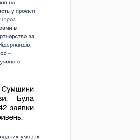
ня на 
ть у проєкті 
 через 
рами в 
ртнерство за 
Нідерландів, 
ор – 
ученого 
 Сумщини 
и. Була 
42 заявки 
ривень.
кладних умовах 