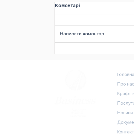
Коментарі
Написати коментар...
Конкурс для мешканців
Попівської громади!
Головн
Про на
Крафт 
Послуг
Новини
Докуме
Контак