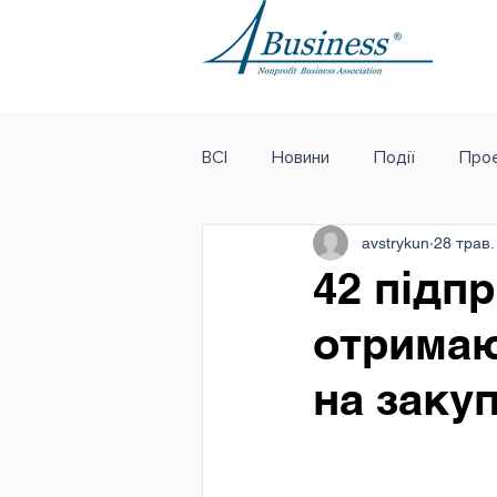
ВСІ
Новини
Події
Проє
avstrykun
28 трав.
42 підп
отримаю
на заку