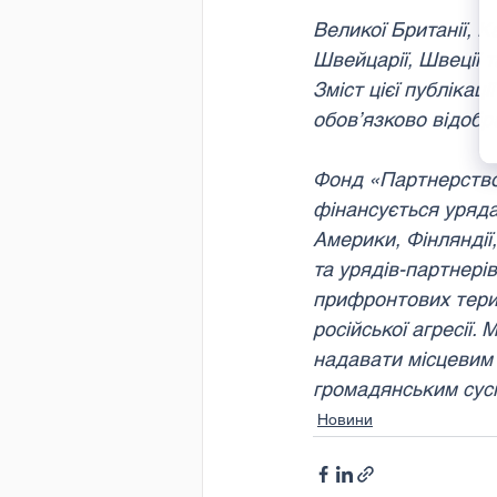
Великої Британії, К
Швейцарії, Швеції т
Зміст цієї публікац
обов’язково відобр
Фонд «Партнерство 
фінансується уряда
Америки, Фінляндії,
та урядів-партнерів
прифронтових терит
російської агресії
надавати місцевим 
громадянським сусп
Новини