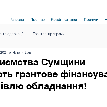
Головна
Про нас
Крафт каталог
Послуги
Н
кти адвокації
Грантові програми
 2024 р.
Читати 2 хв
риємства Сумщини
ть грантове фінансув
півлю обладнання!