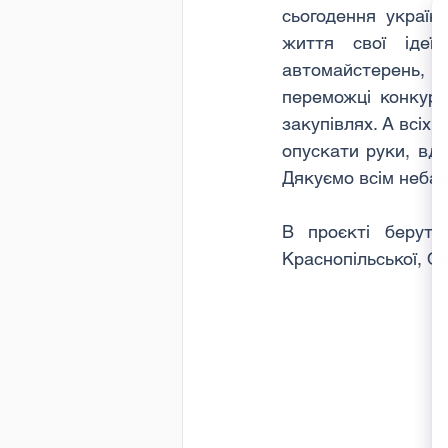
сьогодення україн
життя свої ідеї
автомайстерень, е
переможці конкурс
закупівлях. А всіх,
опускати руки, вд
Дякуємо всім небай
В проєкті беруть 
Краснопільської, Ох