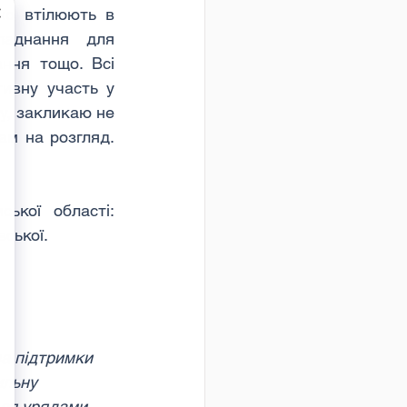
но втілюють в 
аднання для 
ння тощо. Всі 
ивну участь у 
у, закликаю не 
м на розгляд. 
кої області: 
ської. 
а підтримки 
льну 
ься урядами 