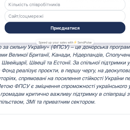
анади, Нідерландів, Сполучених Штатів Америки, Фінл
а Естонії.
ії є виключною відповідальністю ГО «Бізнес асоціація 
ажає позицію Фонду та/або його фінансових партнері
за сильну Україну» (ФПСУ) – це донорська програм
ми Великої Британії, Канади, Нідерландів, Сполучен
 Швейцарії, Швеції та Естонії. За спільної підтримки 
 Фонд реалізує проєкти, в першу чергу, на деокупова
оріях, спрямовані на посилення стійкості України п
. Метою ФПСУ є зміцнення спроможності українського 
громадам критично важливу підтримку в співпраці з
ільством, ЗМІ та приватним сектором.