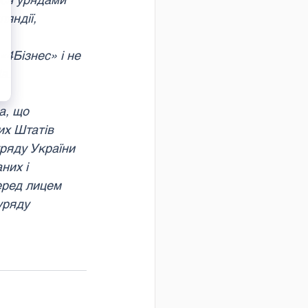
яндії, 
«4Бізнес» і не 
в.
а, що 
их Штатів 
уряду України 
них і 
еред лицем 
уряду 
 