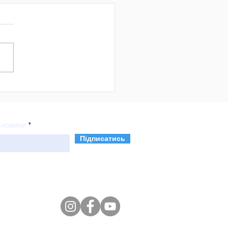
і можливості для
итку бізнесу: стаді-
 успішними
обництвами Сумщини
 новини
Підписатись