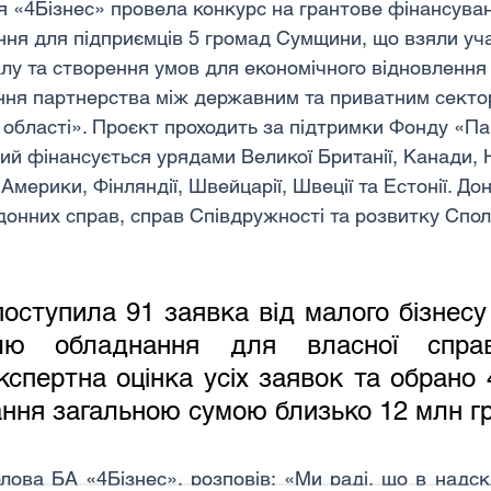
ія «4Бізнес» провела конкурс на грантове фінансуван
ня для підприємців 5 громад Сумщини, що взяли учас
лу та створення умов для економічного відновлення
ння партнерства між державним та приватним секто
 області». Проєкт проходить за підтримки Фонду «Па
кий фінансується урядами Великої Британії, Канади, 
мерики, Фінляндії, Швейцарії, Швеції та Естонії. Дон
донних справ, справ Співдружності та розвитку Спол
поступила 91 заявка від малого бізнесу
лю обладнання для власної справ
спертна оцінка усіх заявок та обрано 
ання загальною сумою близько 12 млн г
олова БА «4Бізнес», розповів: «Ми раді, що в надс