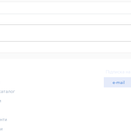
До 30 тисяч доларів на
Нов
розвиток бізнесу: для
розв
підприємців Сумщини
тур
відкрили новий набір на
вир
Підписка на
а
програму BLOOM
с
каталог
и
нти
ти