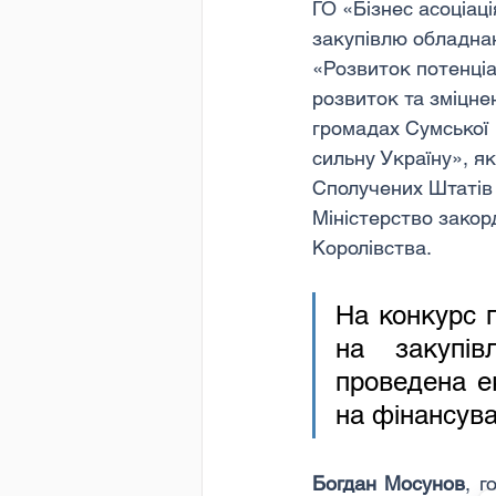
ГО «Бізнес асоціац
закупівлю обладнан
«Розвиток потенціа
розвиток та зміцне
громадах Сумської 
сильну Україну», я
Сполучених Штатів А
Міністерство закор
Королівства.
На конкурс 
на закупів
проведена ек
на фінансув
Богдан Мосунов
, г