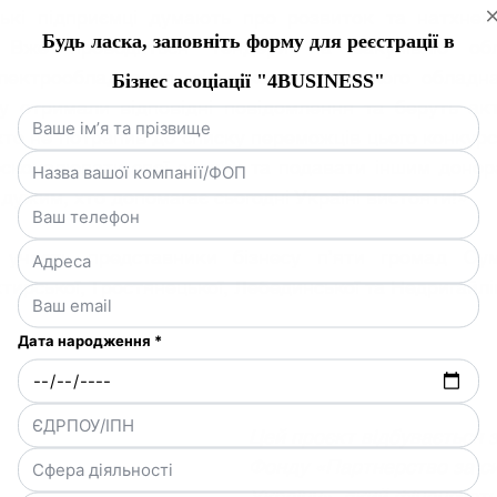
ські підприємці думають про розвиток та натхнен
. Вже проводяться тендери на закупівлю обл
лектрообладнання, сільськогосподарського обладна
у отримали відповідні повідомлення та беруть акт
 хто не потрапив до списку переможців цього конкурс
осконалювати свої заявки та подавати іншим донора
дужим, хто допомагає сьогодні Україні вистояти!»
участь представники бізнесу п’яти громад Сумсь
тирської, Тростянецької, Лебединської та Недригайлів
Цей проєкт відбувається з
Фонду «Партнерство за си
Україну», який фінансуєт