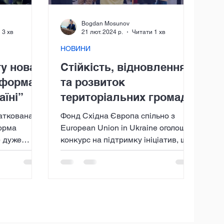
Bogdan Mosunov
 3 хв
21 лют. 2024 р.
Читати 1 хв
НОВИНИ
у нова
Стійкість, відновлення
тформа
та розвиток
аїні”
територіальних громад
чаткована
Фонд Східна Європа спільно з
орма
European Union in Ukraine оголошує
е дуже
конкурс на підтримку ініціатив, що
ержави в
сприятимуть прозорому
відновленню та...