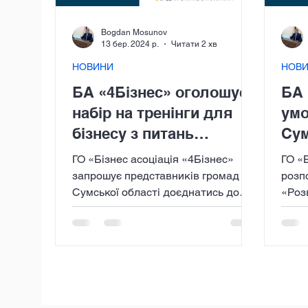
Bogdan Mosunov
13 бер. 2024 р.
Читати 2 хв
НОВИНИ
НОВ
БА «4Бізнес» оголошує
БА 
набір на тренінги для
умо
бізнесу з питань
Су
грантових заявок
ГО «Бізнес асоціація «4Бізнес»
ГО «
запрошує представників громад
розп
Сумської області доєднатись до
«Роз
подій проєкту «Розвиток
умов
потенціалу та...
відно