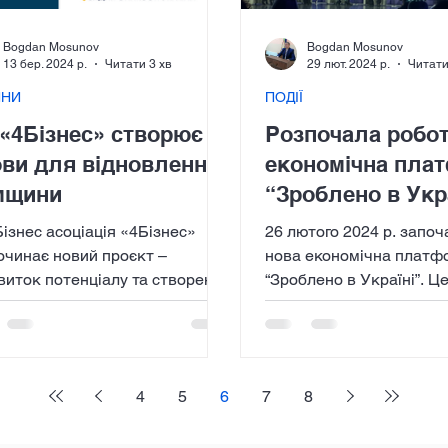
Bogdan Mosunov
Bogdan Mosunov
13 бер. 2024 р.
Читати 3 хв
29 лют. 2024 р.
Читати
ИНИ
ПОДІЇ
«4Бізнес» створює
Розпочала робот
ви для відновлення
економічна пла
мщини
“Зроблено в Укр
Бізнес асоціація «4Бізнес»
26 лютого 2024 р. запо
очинає новий проєкт –
нова економічна платф
виток потенціалу та створення
“Зроблено в Україні”. Ц
 для економічного
потужний крок з боку д
влення через...
плані допомоги...
4
5
6
7
8