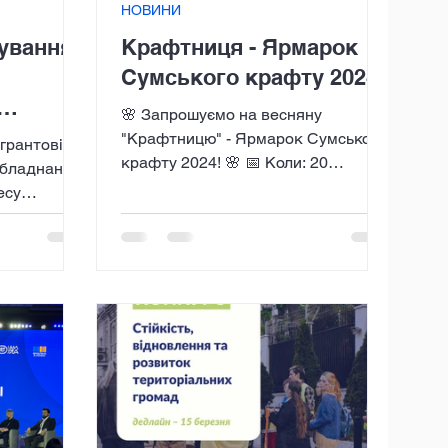
НОВИНИ
ування
Крафтниця - Ярмарок
Сумського крафту 2024!
🌸 Запрошуємо на весняну
ромад
"Крафтницю" - Ярмарок Сумського
 грантовій
крафту 2024! 🌸 📅 Коли: 20
и до
обладнання
березня з 9:00 до 18:00 📍 Де:
есу
Конгрес-центр СумДУ!...
умської