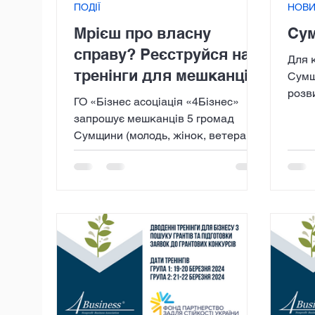
ПОДІЇ
НОВ
Мрієш про власну
Су
справу? Реєструйся на
Для 
тренінги для мешканців
Сумщ
розви
5 громад Сумщини!
ГО «Бізнес асоціація «4Бізнес»
4Business в рамк
запрошує мешканців 5 громад
Украї
Сумщини (молодь, жінок, ветеранів
та членів їх сімей) взяти участь у 3-
х...