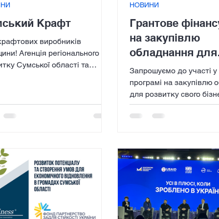
ИНИ
НОВИНИ
мський Крафт
Грантове фінанс
на закупівлю
крафтових виробників
обладнання для
ини! Агенція регіонального
тку Сумської області та
підприємців 5 г
Запрошуємо до участі у
ах проєкту "Купуй
Сумщини (заявк
програмі на закупівлю 
нське"...
для розвитку свого бізн
31.03.2024 р.)
підприємців 5 громад С
області!...