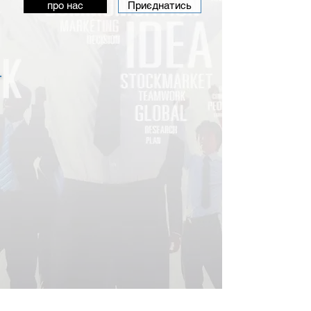
про нас
Приєднатись
Підтримай створення
комфортних умов для
відповідального бізнесу!
Це не про донат,
пожертву або
милостиню – це про
інвестицію в
розвиток Сумщини