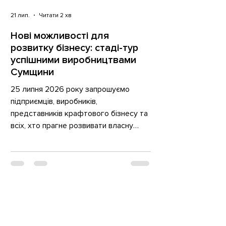
21 лип.
Читати 2 хв
Нові можливості для
розвитку бізнесу: стаді-тур
успішними виробництвами
Сумщини
25 липня 2026 року запрошуємо
підприємців, виробників,
представників крафтового бізнесу та
всіх, хто прагне розвивати власну
справу, долучитися до стаді-туру
«Смакуй Локальне» — виїзного
навчального візиту до успішних
виробників Сумщини, що відбудеться
в межах проєкту «Зроблено на
Сумщині: Стійкий бізнес у дії». Це
чудова можливість побачити, як
працюють локальні виробництва,