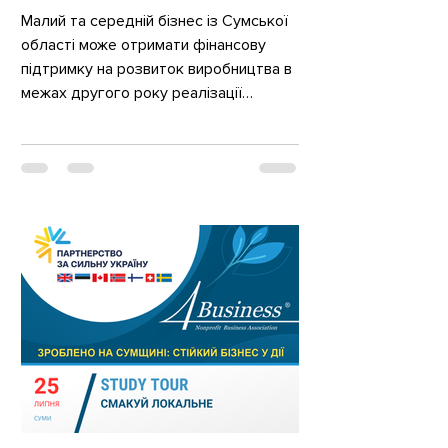
програму BLOOM
Малий та середній бізнес із Сумської
області може отримати фінансову
підтримку на розвиток виробництва в
межах другого року реалізації
програми BLOOM («Створення засобів
для існування та можливостей для
оптимізованих ринків»). Розмір
грантової допомоги становить від 17
до 30 тисяч доларів США залежно від
масштабу підприємства. Програма
спрямована на підтримку бізнесів, які
не лише розвивають місцеву
економіку, а й створюють позитивний
соціальний вплив, зокрема
забезпечують за