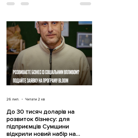
2026), запрошує громадян Попівської
громади Конотопського району
Сумської області взяти участь у
Програмі екстреної підтримки засобів
до існування. Оголошується конкурс,
спрямований на підтримку
господарської діяльності (вкл
26 лип.
Читати 2 хв
До 30 тисяч доларів на
розвиток бізнесу: для
підприємців Сумщини
відкрили новий набір на