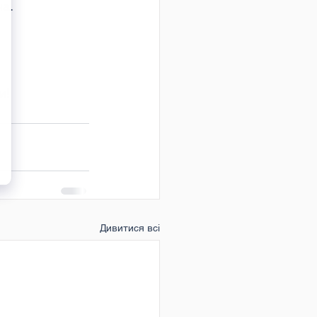
на.
и!
Дивитися всі