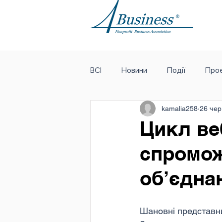
ВСІ
Новини
Події
Проє
kamalia258
26 чер
Цикл ве
спромож
об’єдна
Шановні представн