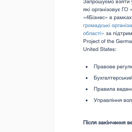
Запрошуємо взяти у
які організовує ГО 
«4Бізнес» в рамках
громадські організа
області»
 за підтрим
Project of the Germa
United States:
Правове регулю
Бухгалтерський 
Правила ведення
Управління вол
Після закінчення ве