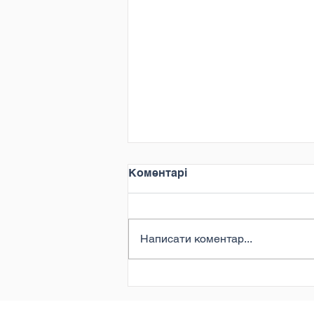
Коментарі
Написати коментар...
Формуємо інвестиційне
майбутнє України (28-
29.07.2026)