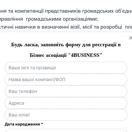
ня та компетенції представників громадських об’єдн
управління  громадськими організаціями;
ичні навички в визначенні візії, місії та розробці  пла
обхідних для сталого організаційного функціонування 
унікації з місцевою владою та потенційними донорам
 ініціаторка, засновниця та авторка правоосвітніх сай
упроводу діяльності неприбуткових організацій  (гро
ції тощо). Голова правління ГС «Сильніші разом» та ГО
 експерт з ведення бухгалтерського обліку в неприбу
лтер ГО «Ти потрібен Україні»
ь корисні як для активістів Сумщини, так і для всіх з