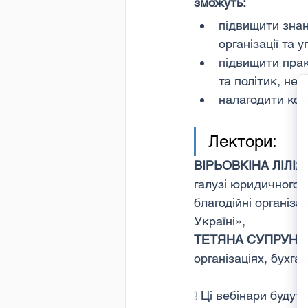
зможуть:
підвищити знан
організації та 
підвищити практ
та політик, не
налагодити ком
Лектори:
ВІРЬОВКІНА ЛІЛІЯ,
галузі юридичного с
благодійні організа
Україні»,
ТЕТЯНА СУПРУН
,
організаціях, бухга
❕ Ці вебінари будут