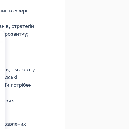
ань в сфері 
нів, стратегій 
та розвитку;
и.
тів, експерт у 
мадські, 
 «Ти потрібен 
ткових 
ацікавлених 