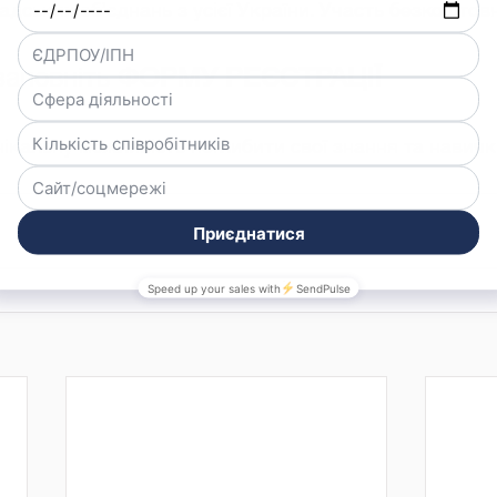
адських об’єднань з усієї України. Участь безкоштов
заповніть 
ФОРМУ РЕЄСТРАЦІЇ
нікальну можливість поглибити свої знання та навичк