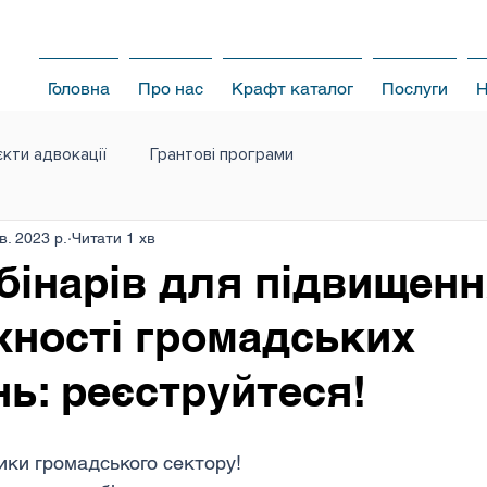
Головна
Про нас
Крафт каталог
Послуги
Н
кти адвокації
Грантові програми
в. 2023 р.
Читати 1 хв
бінарів для підвищен
ності громадських
нь: реєструйтеся!
ики громадського сектору!