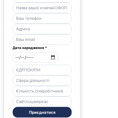
продажів.
Загальний обсяг фінансування 
українських стартапів у 2024 році 
склав 
13.9 мільйонів доларів США
. В 
Україні налічується 4 єдинороги 
(стартапи з оцінкою понад 1 мільярд 
доларів США) та зафіксовано 1 
великий вихід (exit) з 2015 року.
Рушійні сили та державна підтримка
Звіт відзначає, що українська 
технологічна екосистема зростає та 
масштабується вражаючими 
темпами, маючи понад 300 000 
висококваліфікованих фахівців. 
Серед відомих стартапів з 
українським корінням згадуються 
People.ai
, Grammarly, Gitlab та Ahrefs.
Уряд України активно підтримує 