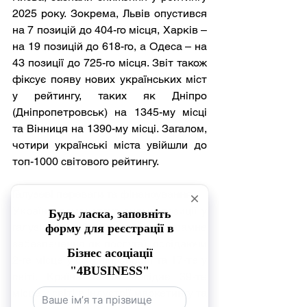
2025 року. Зокрема, Львів опустився 
на 7 позицій до 404-го місця, Харків – 
на 19 позицій до 618-го, а Одеса – на 
43 позиції до 725-го місця. Звіт також 
фіксує появу нових українських міст 
у рейтингу, таких як Дніпро 
(Дніпропетровськ) на 1345-му місці 
та Вінниця на 1390-му місці. Загалом, 
чотири українські міста увійшли до 
топ-1000 світового рейтингу.
Галузеві переваги та фінансування
Україна демонструє сильні позиції у 
галузі SaaS (програмне 
забезпечення як послуга), посідаючи 
2-ге місце у Східній Європі та 17-те у 
світі. Країна також посідає 39-те 
місце у світі в індустрії маркетингу та 