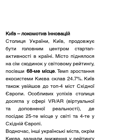
Київ – локомотив інновацій
Столиця України, Київ, продовжує 
бути головним центром стартап-
активності в країні. Місто піднялося 
на сім сходинок у світовому рейтингу, 
посівши 
68-ме місце
. Темп зростання 
екосистеми Києва склав 24.7%. Київ 
також увійшов до топ-4 міст Східної 
Європи. Особливих успіхів столиця 
досягла у сфері VR/AR (віртуальної 
та доповненої реальності), де 
посідає 25-те місце у світі та 4-те у 
Східній Європі.
Водночас, інші українські міста, окрім 
Києва, зазнали зниження у рейтингу 