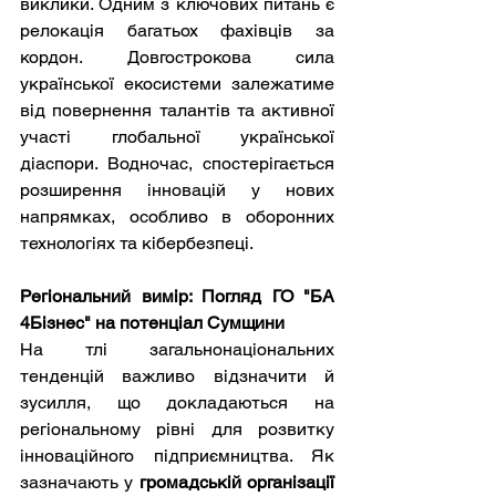
виклики. Одним з ключових питань є 
релокація багатьох фахівців за 
кордон. Довгострокова сила 
української екосистеми залежатиме 
від повернення талантів та активної 
участі глобальної української 
діаспори. Водночас, спостерігається 
розширення інновацій у нових 
напрямках, особливо в оборонних 
технологіях та кібербезпеці.
Регіональний вимір: Погляд ГО "БА 
4Бізнес" на потенціал Сумщини
На тлі загальнонаціональних 
тенденцій важливо відзначити й 
зусилля, що докладаються на 
регіональному рівні для розвитку 
інноваційного підприємництва. Як 
зазначають у 
громадській організації 