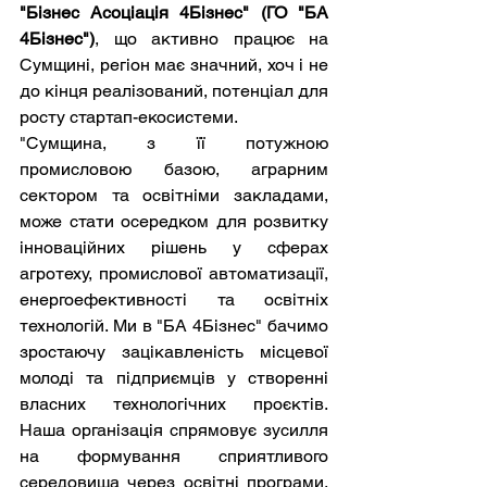
"Бізнес Асоціація 4Бізнес" (ГО "БА 
4Бізнес")
, що активно працює на 
Сумщині, регіон має значний, хоч і не 
до кінця реалізований, потенціал для 
росту стартап-екосистеми.
"Сумщина, з її потужною 
промисловою базою, аграрним 
сектором та освітніми закладами, 
може стати осередком для розвитку 
інноваційних рішень у сферах 
агротеху, промислової автоматизації, 
енергоефективності та освітніх 
технологій. Ми в "БА 4Бізнес" бачимо 
зростаючу зацікавленість місцевої 
молоді та підприємців у створенні 
власних технологічних проєктів. 
Наша організація спрямовує зусилля 
на формування сприятливого 
середовища через освітні програми, 