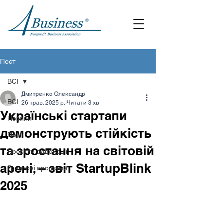
Пост
ВСІ
Дмитренко Олександр
ВСІ
26 трав. 2025 р.
Читати 3 хв
Українські стартапи
Новини
демонструють стійкість
Події
та зростання на світовій
Проєкти адвокації
арені, – звіт StartupBlink
Грантові програми
2025