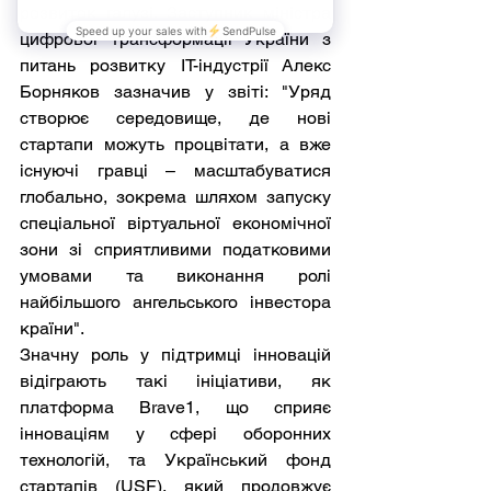
розвиток галузі. Заступник міністра 
цифрової трансформації України з 
питань розвитку ІТ-індустрії Алекс 
Борняков зазначив у звіті: "Уряд 
створює середовище, де нові 
стартапи можуть процвітати, а вже 
існуючі гравці – масштабуватися 
глобально, зокрема шляхом запуску 
спеціальної віртуальної економічної 
зони зі сприятливими податковими 
умовами та виконання ролі 
найбільшого ангельського інвестора 
країни".
Значну роль у підтримці інновацій 
відіграють такі ініціативи, як 
платформа Brave1, що сприяє 
інноваціям у сфері оборонних 
технологій, та Український фонд 
стартапів (USF), який продовжує 