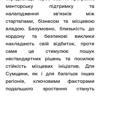
менторську підтримку та 
налагодження зв'язків між 
стартапами, бізнесом та місцевою 
владою. Безумовно, близькість до 
кордону та безпекові виклики 
накладають свій відбиток, проте 
саме це стимулює пошук 
нестандартних рішень та посилює 
стійкість місцевих ініціатив. Для 
Сумщини, як і для багатьох інших 
регіонів, ключовими факторами 
подальшого зростання стануть 
покращення доступу до 
фінансування на ранніх стадіях, 
розвиток локальної інфраструктури 
підтримки стартапів (інкубаторів, 
акселераторів, коворкінгів) та 
активна інтеграція в 