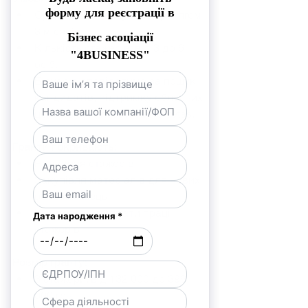
Організація стажувань протягом 
3 місяців.
Кількість стажерів: від 3 до 6 
осіб.
Бізнес відповідатиме за пошук 
кандидатів, підтримку обласних 
центрів зайнятості та Helvetas.
Гранти покривають:
Навчання стажерів
Закупівля матеріалів для нових 
робочих місць
Компенсація оплати праці 
стажерів
Розмір гранту:
3 стажери: від 132 000 до 396 
000 грн