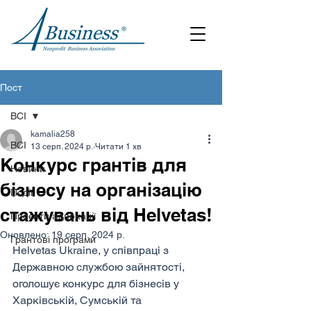
Пост
ВСІ
kamalia258
ВСІ
13 серп. 2024 р.
Читати 1 хв
Конкурс грантів для
Новини
бізнесу на організацію
Події
стажувань від Helvetas!
Проєкти адвокації
Оновлено:
19 серп. 2024 р.
Грантові програми
Helvetas Ukraine, у співпраці з 
Державною службою зайнятості
, 
оголошує конкурс для бізнесів у 
Харківській, Сумській та 