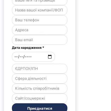
самоврядування Волинської області 
«Волинська економічна ліга», 
Волинська Торгово-Промислова 
Палата.
Що обговорюватимуть учасники?
У фокусі заходу:
· роль регіонального приватного 
сектору у макроекономічному 
відновленні України;
· інвестиційна привабливість 
Волинської області в умовах 
економічної трансформації;
· можливості залучення 
фінансування від банків, 
міжнародних фінансових інституцій 
та донорських програм;
· практичний досвід волинських 