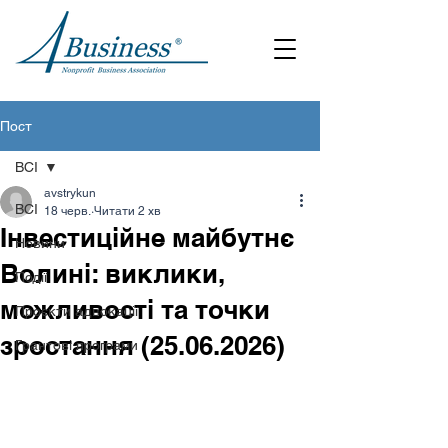
Пост
ВСІ
avstrykun
ВСІ
18 черв.
Читати 2 хв
Інвестиційне майбутнє
Новини
Волині: виклики,
Події
можливості та точки
Проєкти адвокації
зростання (25.06.2026)
Грантові програми