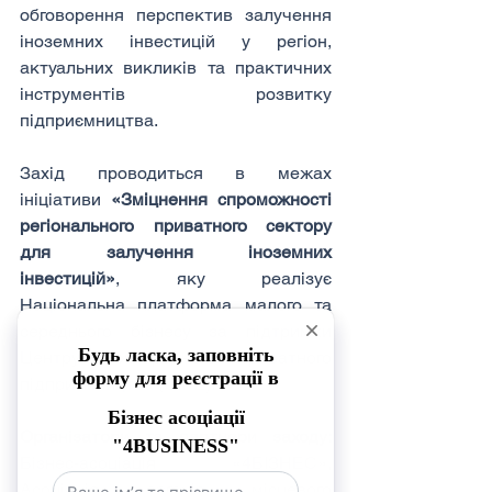
обговорення перспектив залучення 
іноземних інвестицій у регіон, 
актуальних викликів та практичних 
інструментів розвитку 
підприємництва.
Захід проводиться в межах 
ініціативи 
«Зміцнення спроможності 
регіонального приватного сектору 
для залучення іноземних 
інвестицій»
, яку реалізує 
Національна платформа малого та 
середнього бізнесу за підтримки 
Центру міжнародного приватного 
підприємництва (CIPE).
Організатори та партнери заходу:
Бізнес-асоціація «4БІЗНЕС», 
Асоціація органів місцевого 