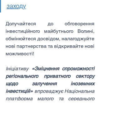
заходу
Долучайтеся до обговорення 
інвестиційного майбутнього Волині, 
обмінюйтеся досвідом, налагоджуйте 
нові партнерства та відкривайте нові 
можливості!
Ініціативу 
«Зміцнення спроможності 
регіонального приватного сектору 
щодо залучення іноземних 
інвестицій»
 впроваджує Національна 
платформа малого та середнього 
бізнесу за підтримки Центру 
міжнародного приватного 
підприємництва (CIPE).
Події