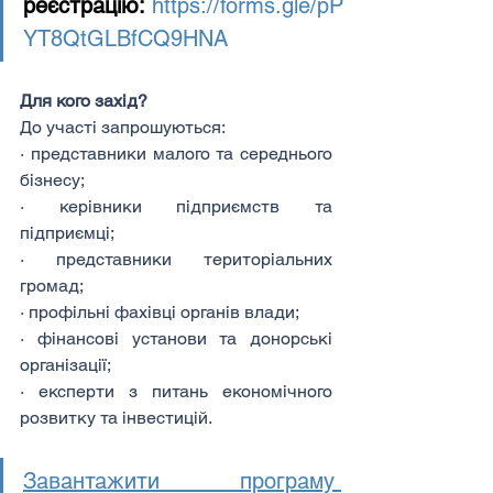
реєстрацію:
https://forms.gle/pP
YT8QtGLBfCQ9HNA
Для кого захід?
До участі запрошуються:
· представники малого та середнього 
бізнесу;
· керівники підприємств та 
підприємці;
· представники територіальних 
громад;
· профільні фахівці органів влади;
· фінансові установи та донорські 
організації;
· експерти з питань економічного 
розвитку та інвестицій.
Завантажити програму 