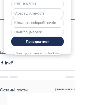
Освіта та стажування
Постійно діючі програми 
Завантажити: 
digest2023_12
.pdf
Завантажити PDF • 4.04MB
Новини
Дивитися всі
Останні пости