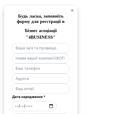
Грантовий дайджест від 
ДЕПАРТАМЕНТУ МІЖНАРОДНОГО 
СПІВРОБІТНИЦТВА ТА 
ЕКОНОМІЧНОГО РОЗВИТКУ
СУМСЬКОЇ ОБЛАСНОЇ ДЕРЖАВНОЇ 
АДМІНІСТРАЦІЇ
ЗМІСТ ДАЙДЖЕСТУ:
Розвиток громадянського 
суспільства
Охорона здоров'я 
Малий та середній бізнес 
Екологія та енергозбереження 
Наука та інновації 
Культура та туризм 