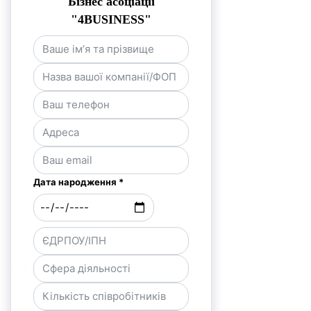
Що потрібно для розвитку?
Український ринок крафтового хліба має