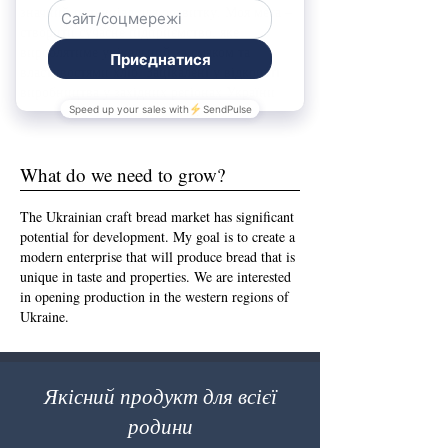
значний потенціал для розвитку. Моя мета –
створити сучасне підприємство, яке
вироблятиме унікальний за смаком та
властивостями хліб. Зацікалені у відкритті
виробництва у західних регіонах України
What do we need to grow?
The Ukrainian craft bread market has significant
potential for development. My goal is to create a
modern enterprise that will produce bread that is
unique in taste and properties. We are interested
in opening production in the western regions of
Ukraine.
Якісний продукт для всієї
родини