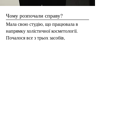
Чому розпочали справу?
Мала свою студію, що працювала в
напрямку холістичної косметології.
Почалося все з трьох засобів,
а на сьогодні маємо вже 14.
Валерія Олійникова,
засновниця ТМ «Оновлена»
Why did you start the business?
I owned a studio that worked in the field of
holistic cosmetology. It all started with three
products, and
today we already have 14.
Valeriia Oliinykova,
founder of Onovlena TM