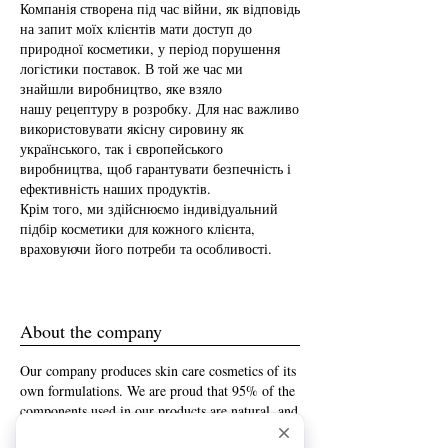
Компанія створена під час війни, як відповідь
на запит моїх клієнтів мати доступ до
природної косметики, у період порушення
логістики поставок. В той же час ми
знайшли виробництво, яке взяло
нашу рецептуру в розробку. Для нас важливо
використовувати якісну сировину як
українського, так і європейського
виробництва, щоб гарантувати безпечність і
ефективність наших продуктів.
Крім того, ми здійснюємо індивідуальний
підбір косметики для кожного клієнта,
враховуючи його потреби та особливості.
About the company
Our company produces skin care cosmetics of its
own formulations. We are proud that 95% of the
components used in our products are natural, and
we adhere to the principles of ethical production