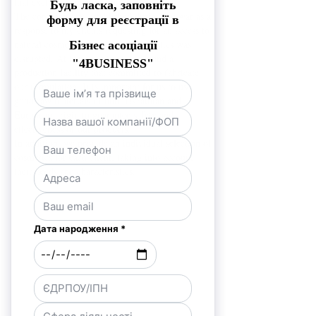
that exclude animal testing.
The company was established during the war as a
response to my clients requesting for an access to
natural cosmetics, when supply logistics was
disrupted. At the same time, we found a
production facility that committed to fabricate
our formulation. It is important for us to use
good raw materials of both Ukrainian and
European origin to guarantee safety and
effectiveness of our products.
In addition, we provide an individual selection of
cosmetics for each client, taking into account
their needs and characteristics.