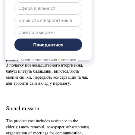
Соціальна місія
У вартість виробів закладена допомога літнім
людям (розчищення снігу, передплата газет),
організація зустрічей для спілкування,
розвиток медіаграмотності.
З початку повномасштабного вторгнення,
бабусі плетуть балаклави, виготовляють
окопні свічки, передають консервацію та чаї,
аби зробити свій вклад у перемогу.
Social mission
The product cost includes assistance to the
elderly (snow removal, newspaper subscriptions),
organization of meetings for communication,