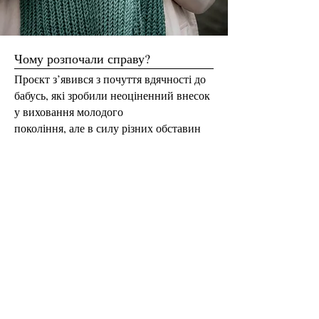
Чому розпочали справу?
Проєкт з’явився з почуття вдячності до
бабусь, які зробили неоціненний внесок
у виховання молодого
покоління, але в силу різних обставин
залишилися самотніми.
Кіра Охріменко,
засновниця «Моїм.Рідним»
Why did you start the business?
This project stemmed from the feeling of
gratitude to grannies who made an
invaluable contribution to raising the
younger generation but live alone due to