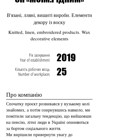
В'язані, лляні, вишиті вироби. Елементи
декору із воску
Knitted, linen, embroidered products. Wax
decorative elements
2019
Рік заснування
Year of establishment
25
Кількість робочих місць
Number of workplaces
Про компанію
Спочатку проєкт розвивався у вузькому колі
знайомих, а потім озирнувшись навколо, ми
помітили загальну тенденцію, що вийшовши
на пенсію, літні люди в Україні опиняються
за бортом соціального життя.
Ми вирішили привернути увагу до