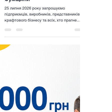
розвитку бізнесу: стаді-тур
успішними виробництвами
Сумщини
25 липня 2026 року запрошуємо
підприємців, виробників, представників
крафтового бізнесу та всіх, хто прагне
розвивати власну справу, долучитися до
стаді-туру «Смакуй Локальне» — виїзного
навчального візиту до успішних
виробників Сумщини, що відбудеться в
межах проєкту «Зроблено на Сумщині:
Стійкий бізнес у дії». Це чудова
можливість побачити, як працюють
локальні виробництва, поспілкуватися з
власниками бізнесів, дізнатися про їхній
шлях до успіху, перейняти практичний
досвід