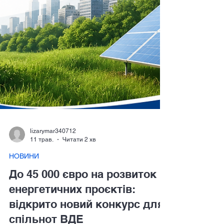
lizarymar340712
11 трав.
Читати 2 хв