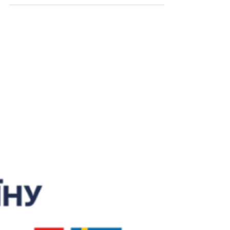
межах другого року реалізації програми
BLOOM («Створення засобів для
існування та можливостей для
оптимізованих ринків»). Розмір грантової
допомоги становить від 17 до 30 тисяч
доларів США залежно від масштабу
підприємства. Програма спрямована на
підтримку бізнесів, які не лише
розвивають місцеву економіку, а й
створюють позитивний соціальний вплив,
зокрема забезпечують за