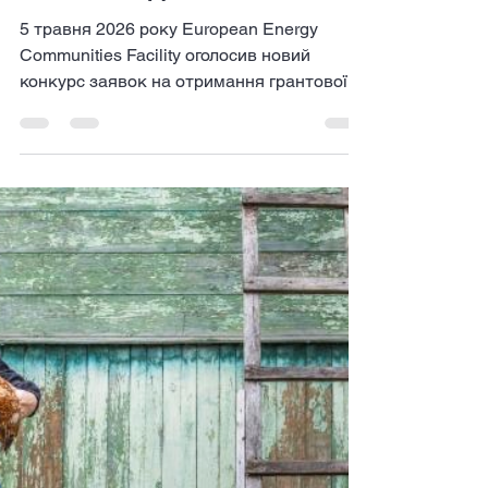
НОВИНИ
До 45 000 євро на розвиток
енергетичних проєктів:
відкрито новий конкурс для
спільнот ВДЕ
5 травня 2026 року European Energy
Communities Facility оголосив новий
конкурс заявок на отримання грантової
підтримки у розмірі 45 000 євро для
розробки бізнес-планів проєктів у сфері
відновлюваної енергетики. У межах
конкурсу енергетичні спільноти зможуть
отримати фінансування для підготовки
якісного бізнес-плану, а також пройти
спеціалізоване навчання та посилити
власну спроможність у сфері