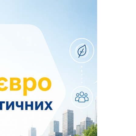
суспільства (ОГС) у межах програми
«Навчайся. Дій. Відбудовуй. Грантова
підтримка освітніх ініціатив для молоді».
Грантова програма спрямована на
підтримку організацій, які працюють із
молоддю, розвивають неформальну
освіту, громадянську активність та
допомагають молодим людям долучатися
до процесів відбудови своїх громад. Хто
може подати заявку? Участь у конкурс