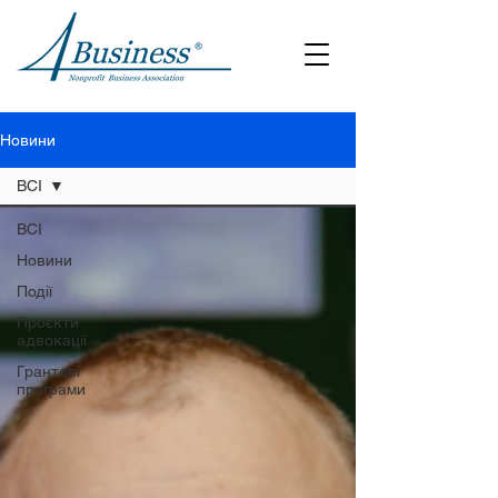
Новини
ВСІ
ВСІ
Новини
Події
Проєкти
адвокації
Грантові
програми